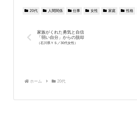
20代
人間関係
仕事
女性
家庭
性格
家族がくれた勇気と自信
「弱い自分」からの脱却
（石川県ＹＳ／30代女性）
ホーム
20代