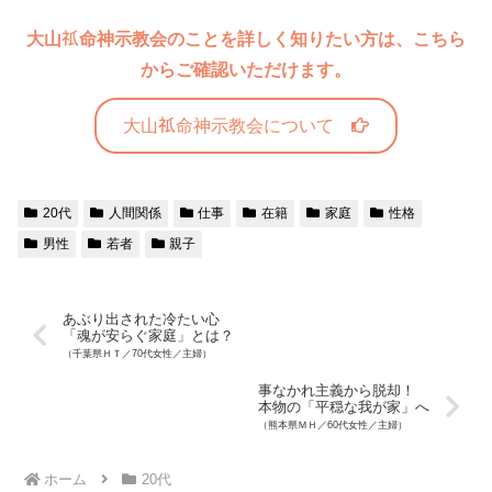
大山
命神示教会のことを詳しく知りたい方は、こちら
からご確認いただけます。
大山
命神示教会について
20代
人間関係
仕事
在籍
家庭
性格
男性
若者
親子
あぶり出された冷たい心
「魂が安らぐ家庭」とは？
（千葉県ＨＴ／70代女性／主婦）
事なかれ主義から脱却！
本物の「平穏な我が家」へ
（熊本県ＭＨ／60代女性／主婦）
ホーム
20代