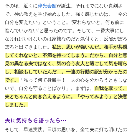
その頃、近くに
偉光会館
が誕生。それまでにない真剣さ
で、神の教えを学び始めました。強く感じたのは、「今の
自分を変えたい」ということ。“変わらないと、何も前に
進んでいかない”と思ったのです。そして、一番大事にし
なければいけないのは家族なのだと気付くと、反省がぽろ
ぽろと出てきました。
私は、思いが強いんだ。相手が共感
してくれないと、不満を持ってしまう。だから、自分と意
見の異なる夫ではなく、気の合う友人と過ごして気を晴ら
し、相談もしていたんだ…。一連の行動の訳が分かったの
です。
「私って何て身勝手！ 夫の心を分かろうともしな
いで、自分を守ることばかり」。まずは、
自我を取って、
夫とちゃんと向き合えるように。「やってみよう」と決意
しました。
夫に気持ちを語ったら…
そして、早速実践。日頃の思いを、全て夫に打ち明けたの