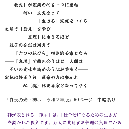
「教え」が家族の心を一つに重ね
補い 支え合って
「生きる」家庭をつくる
夫婦で「教え」を学び
「真理」に生きるほど
親子の会話は増えて
「六つの花びら」咲き誇る家となる
――「真理」で触れ合うほど 人間は
互いの実体を高め合う心が芽吹く――
実体は修正され 運命の力は磨かれ
心（魂）休まる家となってゆく
『真実の光・神示 令和２年版』60ページ（中略あり）