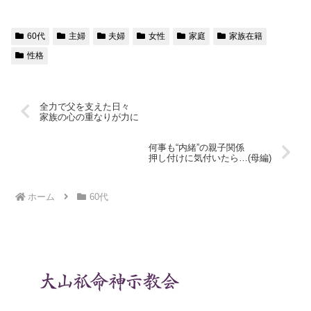
60代
主婦
夫婦
女性
家庭
家族在籍
性格
全力で父を支えた日々
家族の心の重なりが力に
何事も“内緒”の親子関係
押し付けに気付いたら…(母編)
ホーム
60代