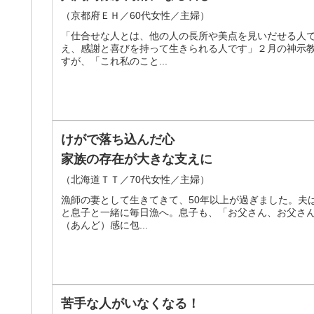
（京都府ＥＨ／60代女性／主婦）
「仕合せな人とは、他の人の長所や美点を見いだせる人
え、感謝と喜びを持って生きられる人です」２月の神示
すが、「これ私のこと...
けがで落ち込んだ心
家族の存在が大きな支えに
（北海道ＴＴ／70代女性／主婦）
漁師の妻として生きてきて、50年以上が過ぎました。夫
と息子と一緒に毎日漁へ。息子も、「お父さん、お父さ
（あんど）感に包...
苦手な人がいなくなる！