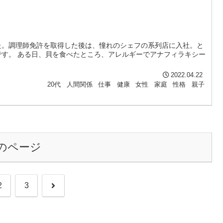
た。調理師免許を取得した後は、憧れのシェフの系列店に入社。と
す。 ある日、貝を食べたところ、アレルギーでアナフィラキシー
2022.04.22
20代
人間関係
仕事
健康
女性
家庭
性格
親子
のページ
次
2
3
へ