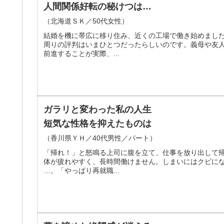
人間関係好転の秘けつは…
（北海道ＳＫ／50代女性）
結婚を機に帯広に移り住み、近くの工場で働き始めまし
周りの評判はいまひとつだったらしいのです。義母や友
前進することが実際、...
ガラリと変わった私の人生
短気な性格を抑えたものは
（香川県ＹＨ／40代男性／パート）
「帰れ！」と怒鳴る上司に腹を立て、仕事を放り出して
体が疲れやすく、長時間働けません。しまいにはクビに
…。「やっぱり再就職...