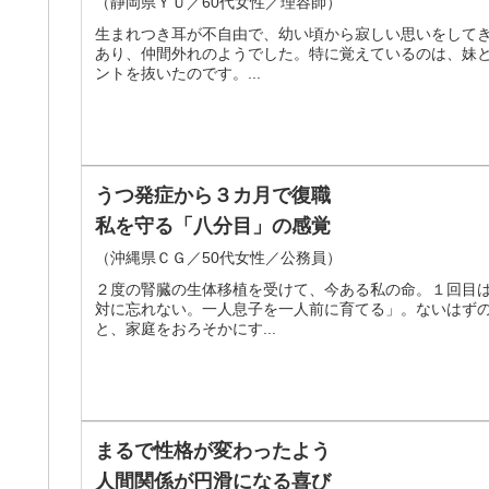
（静岡県ＹＵ／60代女性／理容師）
生まれつき耳が不自由で、幼い頃から寂しい思いをして
あり、仲間外れのようでした。特に覚えているのは、妹
ントを抜いたのです。...
うつ発症から３カ月で復職
私を守る「八分目」の感覚
（沖縄県ＣＧ／50代女性／公務員）
２度の腎臓の生体移植を受けて、今ある私の命。１回目
対に忘れない。一人息子を一人前に育てる」。ないはず
と、家庭をおろそかにす...
まるで性格が変わったよう
人間関係が円滑になる喜び