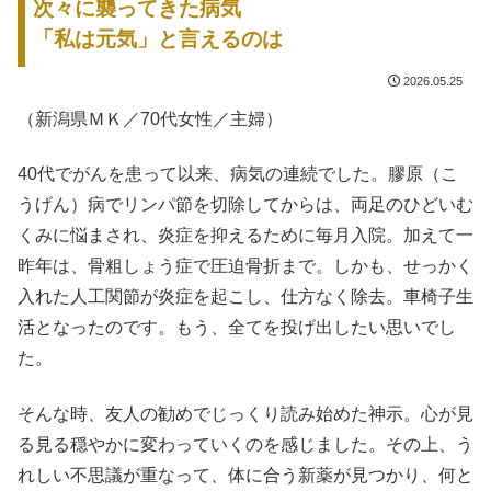
次々に襲ってきた病気
「私は元気」と言えるのは
2026.05.25
（新潟県ＭＫ／70代女性／主婦）
40代でがんを患って以来、病気の連続でした。膠原（こ
うげん）病でリンパ節を切除してからは、両足のひどいむ
くみに悩まされ、炎症を抑えるために毎月入院。加えて一
昨年は、骨粗しょう症で圧迫骨折まで。しかも、せっかく
入れた人工関節が炎症を起こし、仕方なく除去。車椅子生
活となったのです。もう、全てを投げ出したい思いでし
た。
そんな時、友人の勧めでじっくり読み始めた神示。心が見
る見る穏やかに変わっていくのを感じました。その上、う
れしい不思議が重なって、体に合う新薬が見つかり、何と