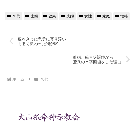
70代
主婦
健康
夫婦
女性
家庭
性格
疲れきった息子に寄り添い
明るく変わった我が家
離婚、統合失調症から
驚異のＶ字回復をした理由
ホーム
70代