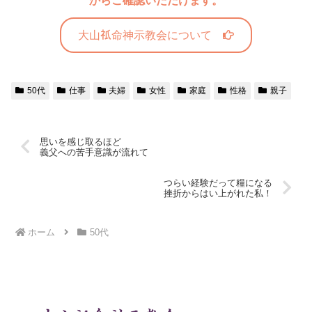
からご確認いただけます。
大山
命神示教会について
50代
仕事
夫婦
女性
家庭
性格
親子
思いを感じ取るほど
義父への苦手意識が流れて
つらい経験だって糧になる
挫折からはい上がれた私！
ホーム
50代