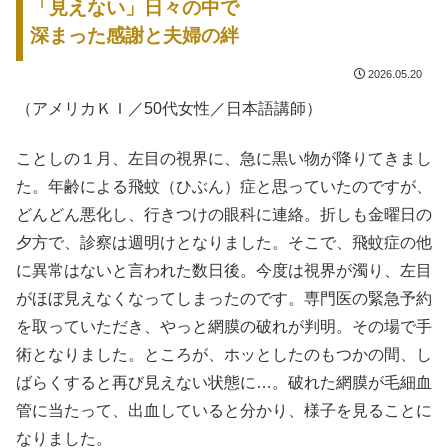
「見えない」日々の中で
深まった感謝と夫婦の絆
2026.05.20
（アメリカＫＩ／50代女性／日本語講師）
ことしの１月、左目の視界に、急に黒い物が降りてきまし
た。年齢による飛蚊（ひぶん）症と思っていたのですが、
どんどん悪化し、行きつけの眼科に連絡。折しも金曜日の
夕方で、診察は週明けとなりました。そこで、飛蚊症の他
に異常はないと言われた数日後。今度は視界が濁り、左目
がほぼ見えなくなってしまったのです。専門医の緊急予約
を取っていただき、やっと網膜の破れが判明。その場で手
術となりました。ところが、ホッとしたのもつかの間、し
ばらくすると再び見えない状態に…。破れた網膜が毛細血
管に当たって、出血していると分かり、様子を見ることに
なりました。