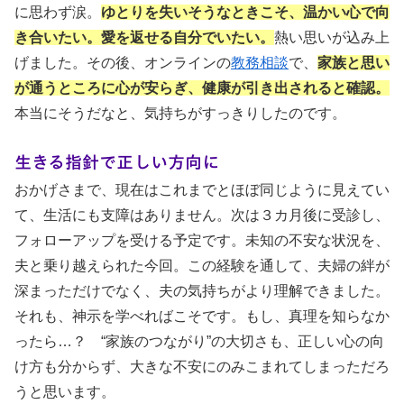
に思わず涙。
ゆとりを失いそうなときこそ、温かい心で向
き合いたい。愛を返せる自分でいたい。
熱い思いが込み上
げました。その後、オンラインの
教務相談
で、
家族と思い
が通うところに心が安らぎ、健康が引き出されると確認。
本当にそうだなと、気持ちがすっきりしたのです。
生きる指針で正しい方向に
おかげさまで、現在はこれまでとほぼ同じように見えてい
て、生活にも支障はありません。次は３カ月後に受診し、
フォローアップを受ける予定です。未知の不安な状況を、
夫と乗り越えられた今回。この経験を通して、夫婦の絆が
深まっただけでなく、夫の気持ちがより理解できました。
それも、神示を学べればこそです。もし、真理を知らなか
ったら…？ “家族のつながり”の大切さも、正しい心の向
け方も分からず、大きな不安にのみこまれてしまっただろ
うと思います。