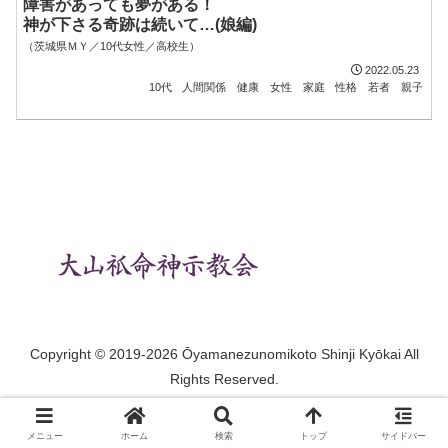
障害があっても夢がある！
神が下さる奇跡は続いて…(娘編)
（茨城県ＭＹ／10代女性／高校生）
2022.05.23
10代
人間関係
健康
女性
家庭
性格
若者
親子
Copyright © 2019-2026 Ōyamanezunomikoto Shinji Kyōkai All
Rights Reserved.
メニュー
ホーム
検索
トップ
サイドバー