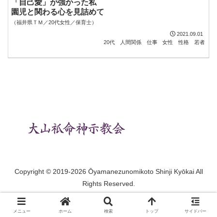
「自己愛」が強かった私
園児と関わる心を見詰めて
（福井県ＴＭ／20代女性／保育士）
2021.09.01
20代
人間関係
仕事
女性
性格
若者
Copyright © 2019-2026 Ōyamanezunomikoto Shinji Kyōkai All
Rights Reserved.
メニュー
ホーム
検索
トップ
サイドバー