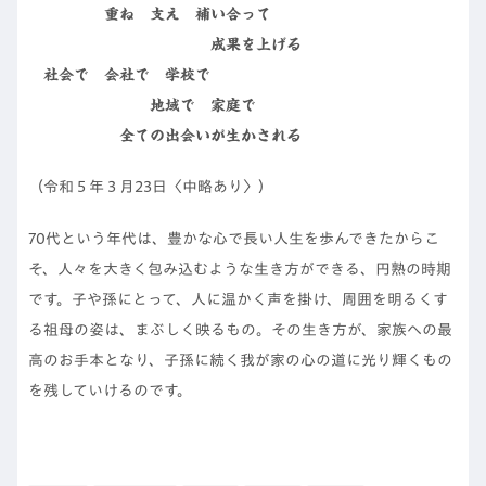
重ね 支え 補い合って
成果を上げる
社会で 会社で 学校で
地域で 家庭で
全ての出会いが生かされる
（令和５年３月23日〈中略あり〉）
70代という年代は、豊かな心で長い人生を歩んできたからこ
そ、人々を大きく包み込むような生き方ができる、円熟の時期
です。子や孫にとって、人に温かく声を掛け、周囲を明るくす
る祖母の姿は、まぶしく映るもの。その生き方が、家族への最
高のお手本となり、子孫に続く我が家の心の道に光り輝くもの
を残していけるのです。