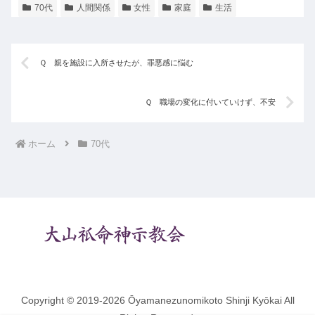
70代
人間関係
女性
家庭
生活
Ｑ 親を施設に入所させたが、罪悪感に悩む
Ｑ 職場の変化に付いていけず、不安
ホーム
70代
Copyright © 2019-2026 Ōyamanezunomikoto Shinji Kyōkai All