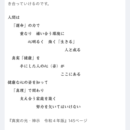
き合っていけるのです。
人間は
「運命」の力で
重なり 補い合う環境に
心明るく 強く「生きる」
人と成る
真実「健康」を
手にした人の心（姿）が
ここにある
健康な心の姿を知って
「真理」で関わり
支え合う家庭を築く
努力を欠いてはいけない
『真実の光・神示 令和４年版』145ページ