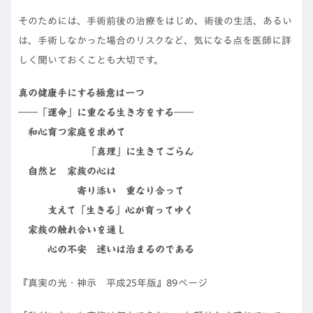
そのためには、手術前後の治療をはじめ、術後の生活、あるい
は、手術しなかった場合のリスクなど、気になる点を医師に詳
しく聞いておくことも大切です。
真の健康手にする極意は一つ
――「運命」に重なる生き方をする――
和心育つ家庭を求めて
「真理」に生きてごらん
自然と 家族の心は
寄り添い 重なり合って
支えて「生きる」心が育ってゆく
家族の触れ合いを通し
心の不安 迷いは治まるのである
『真実の光・神示 平成25年版』89ページ