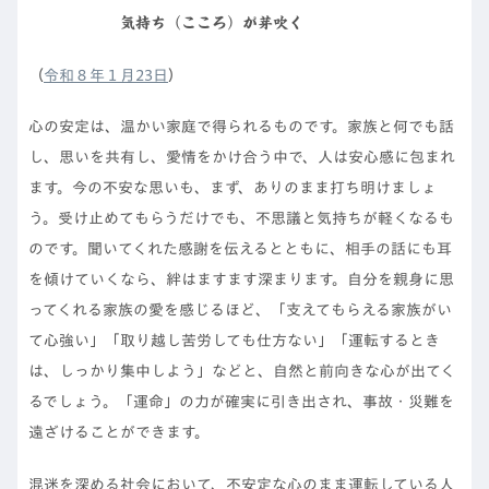
気持ち（こころ）が芽吹く
（
令和８年１月23日
）
心の安定は、温かい家庭で得られるものです。家族と何でも話
し、思いを共有し、愛情をかけ合う中で、人は安心感に包まれ
ます。今の不安な思いも、まず、ありのまま打ち明けましょ
う。受け止めてもらうだけでも、不思議と気持ちが軽くなるも
のです。聞いてくれた感謝を伝えるとともに、相手の話にも耳
を傾けていくなら、絆はますます深まります。自分を親身に思
ってくれる家族の愛を感じるほど、「支えてもらえる家族がい
て心強い」「取り越し苦労しても仕方ない」「運転するとき
は、しっかり集中しよう」などと、自然と前向きな心が出てく
るでしょう。「運命」の力が確実に引き出され、事故・災難を
遠ざけることができます。
混迷を深める社会において、不安定な心のまま運転している人