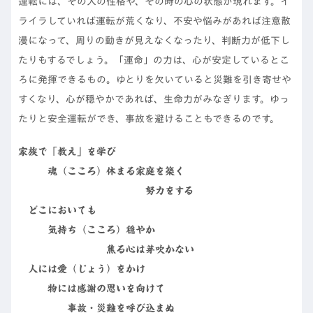
運転には、その人の性格や、その時の心の状態が現れます。イ
ライラしていれば運転が荒くなり、不安や悩みがあれば注意散
漫になって、周りの動きが見えなくなったり、判断力が低下し
たりもするでしょう。「運命」の力は、心が安定しているとこ
ろに発揮できるもの。ゆとりを欠いていると災難を引き寄せや
すくなり、心が穏やかであれば、生命力がみなぎります。ゆっ
たりと安全運転ができ、事故を避けることもできるのです。
家族で「教え」を学び
魂（こころ）休まる家庭を築く
努力をする
どこにおいても
気持ち（こころ）穏やか
焦る心は芽吹かない
人には愛（じょう）をかけ
物には感謝の思いを向けて
事故・災難を呼び込まぬ